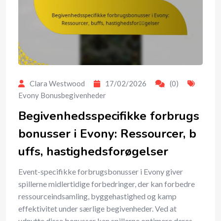
Clara Westwood
17/02/2026
(0)
Evony Bonusbegivenheder
Begivenhedsspecifikke forbrugs
bonusser i Evony: Ressourcer, b
uffs, hastighedsforøgelser
Event-specifikke forbrugsbonusser i Evony giver
spillerne midlertidige forbedringer, der kan forbedre
ressourceindsamling, byggehastighed og kamp
effektivitet under særlige begivenheder. Ved at
udnytte disse bonusser kan spillerne optimere deres