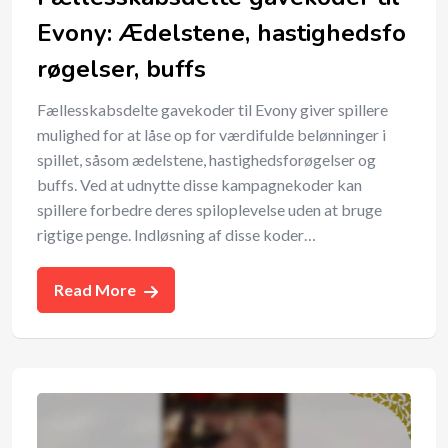
Evony: Ædelstene, hastighedsfo
røgelser, buffs
Fællesskabsdelte gavekoder til Evony giver spillere
mulighed for at låse op for værdifulde belønninger i
spillet, såsom ædelstene, hastighedsforøgelser og
buffs. Ved at udnytte disse kampagnekoder kan
spillere forbedre deres spiloplevelse uden at bruge
rigtige penge. Indløsning af disse koder…
Read More