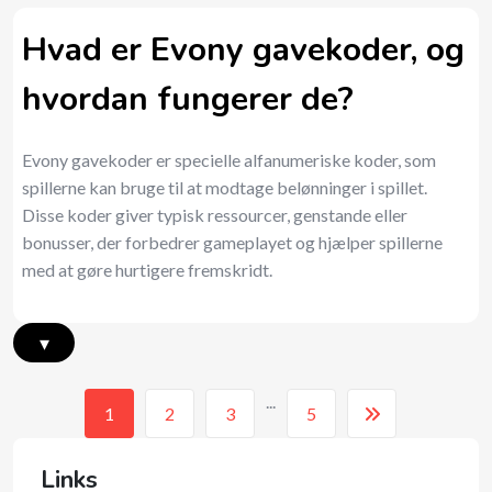
Hvad er Evony gavekoder, og
hvordan fungerer de?
Evony gavekoder er specielle alfanumeriske koder, som
spillerne kan bruge til at modtage belønninger i spillet.
Disse koder giver typisk ressourcer, genstande eller
bonusser, der forbedrer gameplayet og hjælper spillerne
med at gøre hurtigere fremskridt.
▾
...
1
2
3
5
Links