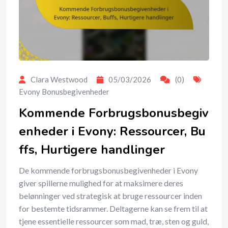
Clara Westwood
05/03/2026
(0)
Evony Bonusbegivenheder
Kommende Forbrugsbonusbegiv
enheder i Evony: Ressourcer, Bu
ffs, Hurtigere handlinger
De kommende forbrugsbonusbegivenheder i Evony
giver spillerne mulighed for at maksimere deres
belønninger ved strategisk at bruge ressourcer inden
for bestemte tidsrammer. Deltagerne kan se frem til at
tjene essentielle ressourcer som mad, træ, sten og guld,