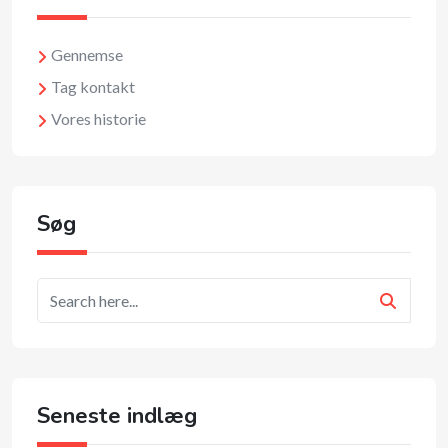
Gennemse
Tag kontakt
Vores historie
Søg
Seneste indlæg