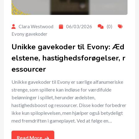
Clara Westwood
06/03/2026
(0)
Evony gavekoder
Unikke gavekoder til Evony: Æd
elstene, hastighedsforøgelser, r
essourcer
Unikke gavekoder til Evony er særlige alfanumeriske
strenge, som spillere kan indløse for værdifulde
belønninger i spillet, herunder ædelsten,
hastighedsboost og ressourcer. Disse koder forbedrer
ikke kun spiloplevelsen, men hjælper også betydeligt
med fremdriften i gameplayet. Ved at følge en…
Read More