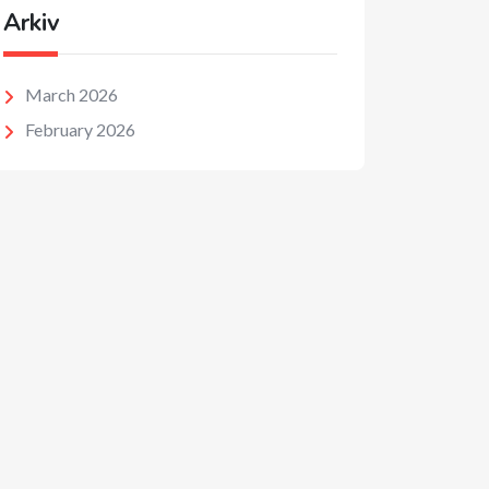
Arkiv
March 2026
February 2026