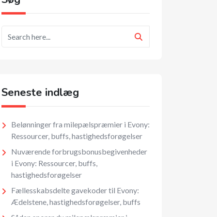
Seneste indlæg
Belønninger fra milepælspræmier i Evony:
Ressourcer, buffs, hastighedsforøgelser
Nuværende forbrugsbonusbegivenheder
i Evony: Ressourcer, buffs,
hastighedsforøgelser
Fællesskabsdelte gavekoder til Evony:
Ædelstene, hastighedsforøgelser, buffs